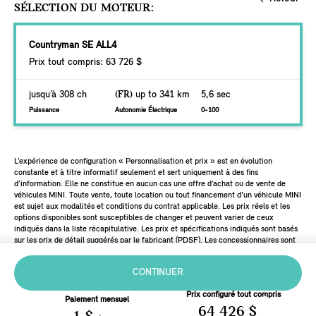
SÉLECTION DU MOTEUR:
Countryman SE ALL4
Prix tout compris: 63 726 $
jusqu’à 308 ch
(FR)
up to 341 km
5,6 sec
Puissance
Autonomie Électrique
0-100
L’expérience de configuration « Personnalisation et prix » est en évolution
constante et à titre informatif seulement et sert uniquement à des fins
d’information. Elle ne constitue en aucun cas une offre d’achat ou de vente de
véhicules MINI. Toute vente, toute location ou tout financement d'un véhicule MINI
est sujet aux modalités et conditions du contrat applicable. Les prix réels et les
options disponibles sont susceptibles de changer et peuvent varier de ceux
indiqués dans la liste récapitulative. Les prix et spécifications indiqués sont basés
sur les prix de détail suggérés par le fabricant (PDSF). Les concessionnaires sont
libres de fixer leurs propres prix.
CONTINUER
Prix configuré tout compris
Paiement mensuel
64 426 $